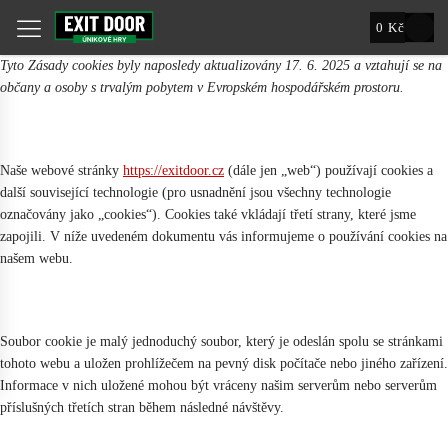
0
Kč
Tyto Zásady cookies byly naposledy aktualizovány 17. 6. 2025 a vztahují se na
občany a osoby s trvalým pobytem v Evropském hospodářském prostoru.
1. Úvod
Naše webové stránky
https://exitdoor.cz
(dále jen „web“) používají cookies a
další související technologie (pro usnadnění jsou všechny technologie
označovány jako „cookies“). Cookies také vkládají třetí strany, které jsme
zapojili. V níže uvedeném dokumentu vás informujeme o používání cookies na
našem webu.
2. Co jsou soubory cookies?
Soubor cookie je malý jednoduchý soubor, který je odeslán spolu se stránkami
tohoto webu a uložen prohlížečem na pevný disk počítače nebo jiného zařízení.
Informace v nich uložené mohou být vráceny našim serverům nebo serverům
příslušných třetích stran během následné návštěvy.
3. Co jsou skripty?