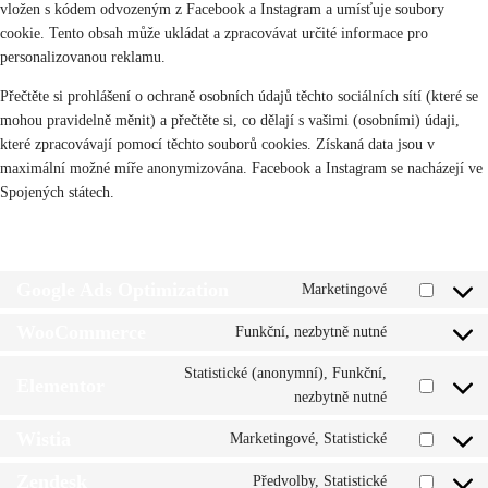
vložen s kódem odvozeným z Facebook a Instagram a umísťuje soubory
cookie. Tento obsah může ukládat a zpracovávat určité informace pro
personalizovanou reklamu.
Přečtěte si prohlášení o ochraně osobních údajů těchto sociálních sítí (které se
mohou pravidelně měnit) a přečtěte si, co dělají s vašimi (osobními) údaji,
které zpracovávají pomocí těchto souborů cookies. Získaná data jsou v
maximální možné míře anonymizována. Facebook a Instagram se nacházejí ve
Spojených státech.
6. Umístěné cookies
Google Ads Optimization
Marketingové
Consent
to
WooCommerce
Funkční, nezbytně nutné
Consent
service
to
google-
Statistické (anonymní), Funkční,
Elementor
service
ads-
Consent
nezbytně nutné
woocommerc
optimization
to
Wistia
Marketingové, Statistické
service
Consent
elementor
to
Zendesk
Předvolby, Statistické