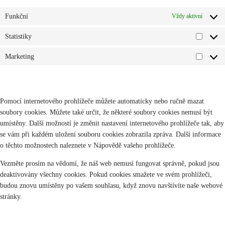
Funkční
Vždy aktivní
Statistiky
Statisti
Marketing
Marketi
8. Povolení/zakázání a odstranění cookies
Pomocí internetového prohlížeče můžete automaticky nebo ručně mazat
soubory cookies. Můžete také určit, že některé soubory cookies nemusí být
umístěny. Další možností je změnit nastavení internetového prohlížeče tak, aby
se vám při každém uložení souboru cookies zobrazila zpráva. Další informace
o těchto možnostech naleznete v Nápovědě vašeho prohlížeče.
Vezměte prosím na vědomí, že náš web nemusí fungovat správně, pokud jsou
deaktivovány všechny cookies. Pokud cookies smažete ve svém prohlížeči,
budou znovu umístěny po vašem souhlasu, když znovu navštívíte naše webové
stránky.
9. Vaše práva týkající se osobních údajů