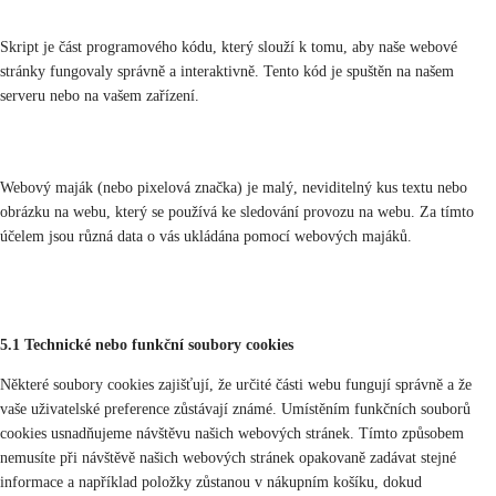
Skript je část programového kódu, který slouží k tomu, aby naše webové
stránky fungovaly správně a interaktivně. Tento kód je spuštěn na našem
serveru nebo na vašem zařízení.
4. Co je to webový maják?
Webový maják (nebo pixelová značka) je malý, neviditelný kus textu nebo
obrázku na webu, který se používá ke sledování provozu na webu. Za tímto
účelem jsou různá data o vás ukládána pomocí webových majáků.
5. Cookies
5.1 Technické nebo funkční soubory cookies
Některé soubory cookies zajišťují, že určité části webu fungují správně a že
vaše uživatelské preference zůstávají známé. Umístěním funkčních souborů
cookies usnadňujeme návštěvu našich webových stránek. Tímto způsobem
nemusíte při návštěvě našich webových stránek opakovaně zadávat stejné
informace a například položky zůstanou v nákupním košíku, dokud