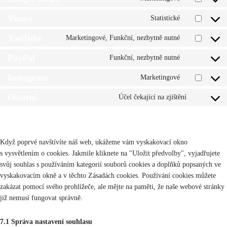
Consent
service
fonts
to
Vimeo
google-
Statistické
Consent
service
recaptcha
to
YouTube
google-
Marketingové, Funkční, nezbytně nutné
Consent
service
maps
to
PayPal
vimeo
Funkční, nezbytně nutné
Consent
service
to
Instagram
youtube
Marketingové
Consent
service
to
Ostatní
paypal
Účel čekající na zjištění
Consent
service
to
instagram
7. Souhlas
service
ostatní
Když poprvé navštívíte náš web, ukážeme vám vyskakovací okno
s vysvětlením o cookies. Jakmile kliknete na "Uložit předvolby", vyjadřujete
svůj souhlas s používáním kategorií souborů cookies a doplňků popsaných ve
vyskakovacím okně a v těchto Zásadách cookies. Používání cookies můžete
zakázat pomocí svého prohlížeče, ale mějte na paměti, že naše webové stránky
již nemusí fungovat správně.
7.1 Správa nastavení souhlasu