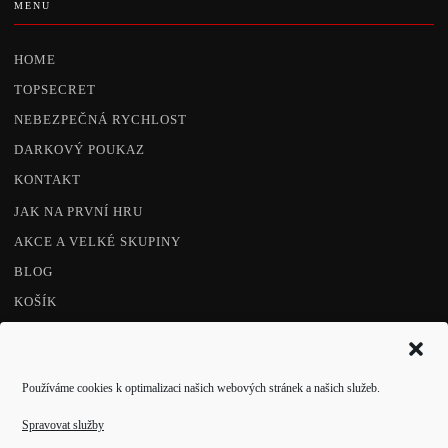
MENU
HOME
TOPSECRET
NEBEZPEČNÁ RYCHLOST
DARKOVÝ POUKAZ
KONTAKT
JAK NA PRVNÍ HRU
AKCE A VELKÉ SKUPINY
BLOG
KOŠÍK
POKLADNA
SITEMAP
Používáme cookies k optimalizaci našich webových stránek a našich služeb.
Spravovat služby